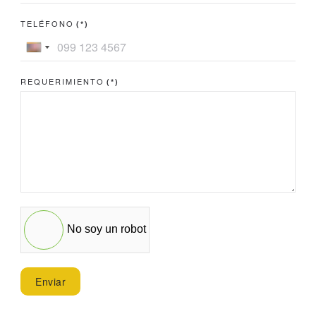
TELÉFONO
(*)
Ecuador
United
+593
States
REQUERIMIENTO
(*)
+1
No soy un robot
Enviar