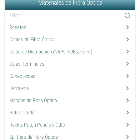
Materiales de Fibra Óptica
Rosetas
2
Cables de Fibra Óptica
10
Cajas de Distribución (NAPs, FDBs, FDFs)
9
Cajas Terminales
3
Conectividad
13
Herrajería
7
Mangas de Fibra Óptica
10
Patch Cords
14
Racks, Patch Panels y Odfs
3
Splitters de Fibra Óptica
9