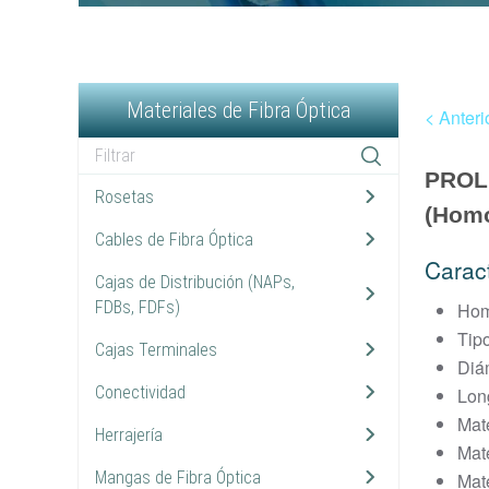
Materiales de Fibra Óptica
< Anteri
PROLI
Rosetas
2
(Hom
Cables de Fibra Óptica
10
Caract
Cajas de Distribución (NAPs,
9
FDBs, FDFs)
Hom
Tip
Cajas Terminales
3
Diá
Conectividad
13
Lon
Mat
Herrajería
7
Mate
Mangas de Fibra Óptica
10
Mat