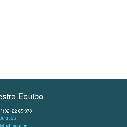
estro Equipo
 / (02) 22 65 973
66 3055
ytech.com.ec