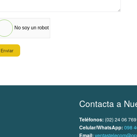
No soy un robot
Enviar
Contacta a Nu
Teléfonos:
(02) 24 06 769
Celular/WhatsApp:
098 4
Email:
ventastelecom@opt