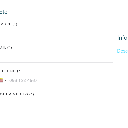
cto
OMBRE
(*)
Inf
AIL
(*)
Desc
LÉFONO
(*)
Ecuador
United
+593
States
QUERIMIENTO
(*)
+1