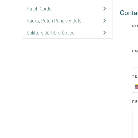
Patch Cords
14
Conta
Racks, Patch Panels y Odfs
3
N
Splitters de Fibra Óptica
9
EM
TE
RE