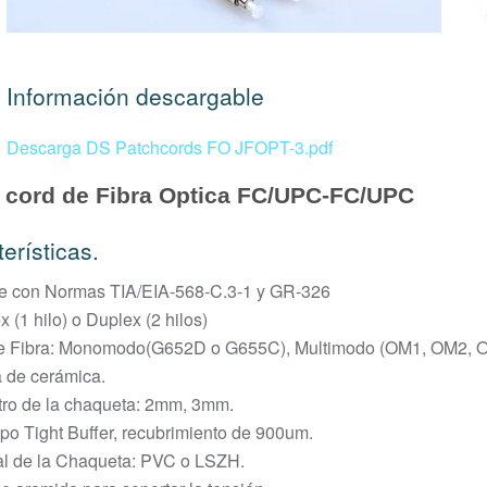
Información descargable
Descarga DS Patchcords FO JFOPT-3.pdf
 cord de Fibra Optica FC/UPC-FC/UPC
erísticas.
e con Normas TIA/EIA-568-C.3-1 y GR-326
x (1 hilo) o Duplex (2 hilos)
de Fibra: Monomodo(G652D o G655C), Multimodo (OM1, OM2, 
a de cerámica.
tro de la chaqueta: 2mm, 3mm.
tipo Tight Buffer, recubrimiento de 900um.
ial de la Chaqueta: PVC o LSZH.