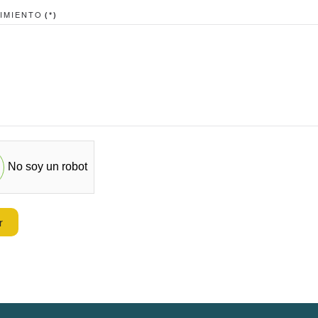
s
IMIENTO
(*)
No soy un robot
r