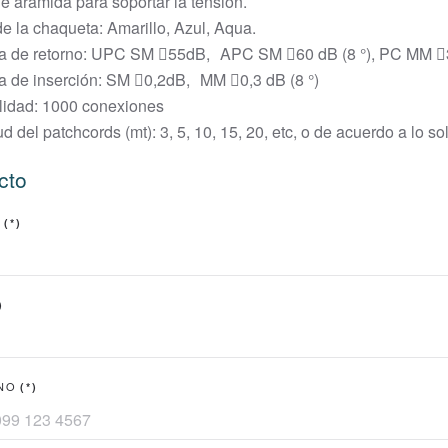
de aramida para soportar la tensión.
de la chaqueta: Amarillo, Azul, Aqua.
da de retorno: UPC SM 55dB, APC SM 60 dB (8 °), PC MM 
a de inserción: SM 0,2dB, MM 0,3 dB (8 °)
lidad: 1000 conexiones
d del patchcords (mt): 3, 5, 10, 15, 20, etc, o de acuerdo a lo sol
cto
E
(*)
)
NO
(*)
dor
d