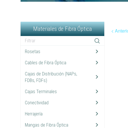
Materiales de Fibra Óptica
< Anteri
Rosetas
2
Cables de Fibra Óptica
10
Cajas de Distribución (NAPs,
9
FDBs, FDFs)
Cajas Terminales
3
Conectividad
13
Herrajería
7
Mangas de Fibra Óptica
10