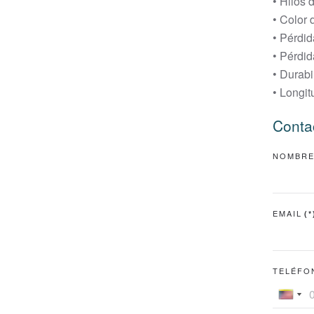
• Hilos 
• Color 
• Pérdi
• Pérdid
• Durabi
• Longitu
Conta
NOMBR
EMAIL
(*
TELÉFO
Ecua
Unite