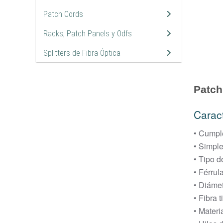
Patch Cords
14
Racks, Patch Panels y Odfs
3
Splitters de Fibra Óptica
9
Patch
Caract
• Cumpl
• Simple
• Tipo 
• Férrul
• Diáme
• Fibra 
• Mater