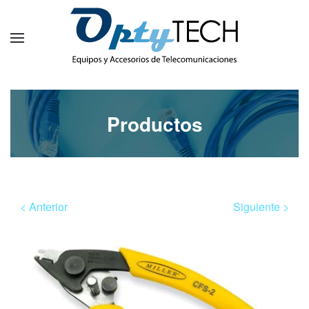
Productos
< Anterior
Siguiente >