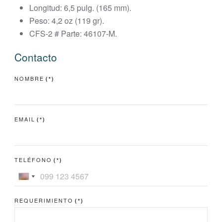
Longitud: 6,5 pulg. (165 mm).
Peso: 4,2 oz (119 gr).
CFS-2 # Parte: 46107-M.
Contacto
NOMBRE
(*)
EMAIL
(*)
TELÉFONO
(*)
Ecuador
United
+593
States
REQUERIMIENTO
(*)
+1